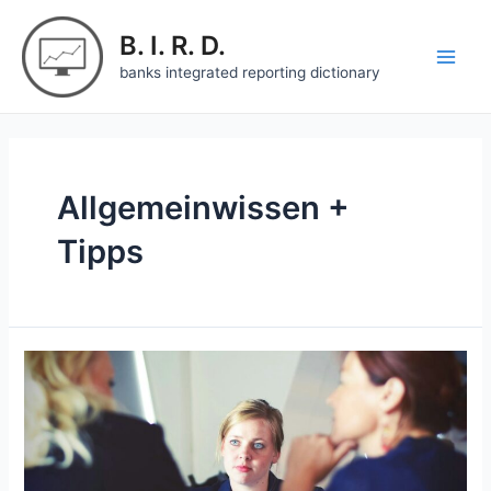
Zum
Inhalt
B. I. R. D.
springen
Main
banks integrated reporting dictionary
Men
Allgemeinwissen +
Tipps