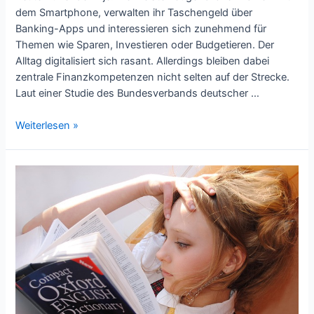
dem Smartphone, verwalten ihr Taschengeld über
Banking-Apps und interessieren sich zunehmend für
Themen wie Sparen, Investieren oder Budgetieren. Der
Alltag digitalisiert sich rasant. Allerdings bleiben dabei
zentrale Finanzkompetenzen nicht selten auf der Strecke.
Laut einer Studie des Bundesverbands deutscher …
Finanzielle
Weiterlesen »
Selbstbestimmung
für
Jugendliche:
Wie
Banken
die
junge
Zielgruppe
strategisch
binden