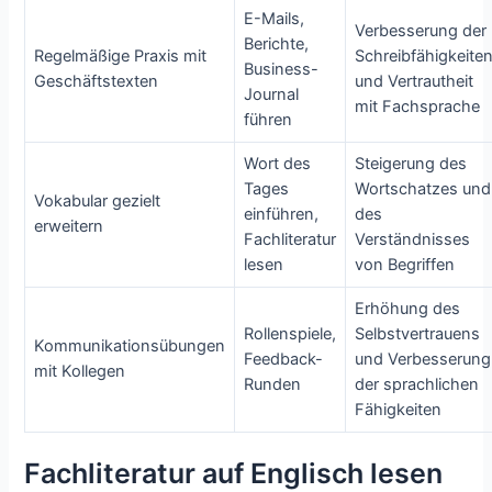
E-Mails,
Verbesserung der
Berichte,
Regelmäßige Praxis mit
Schreibfähigkeite
Business-
Geschäftstexten
und Vertrautheit
Journal
mit Fachsprache
führen
Wort des
Steigerung des
Tages
Wortschatzes und
Vokabular gezielt
einführen,
des
erweitern
Fachliteratur
Verständnisses
lesen
von Begriffen
Erhöhung des
Rollenspiele,
Selbstvertrauens
Kommunikationsübungen
Feedback-
und Verbesserung
mit Kollegen
Runden
der sprachlichen
Fähigkeiten
Fachliteratur auf Englisch lesen