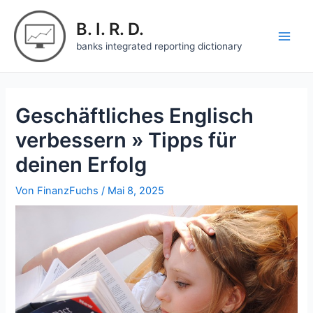
Zum
Inhalt
B. I. R. D.
springen
Main
banks integrated reporting dictionary
Men
Geschäftliches Englisch
verbessern » Tipps für
deinen Erfolg
Von
FinanzFuchs
/
Mai 8, 2025