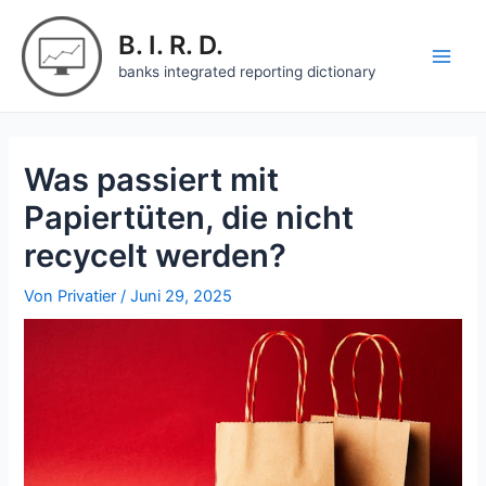
Zum
Inhalt
B. I. R. D.
springen
Main
banks integrated reporting dictionary
Men
Was passiert mit
Papiertüten, die nicht
recycelt werden?
Von
Privatier
/
Juni 29, 2025